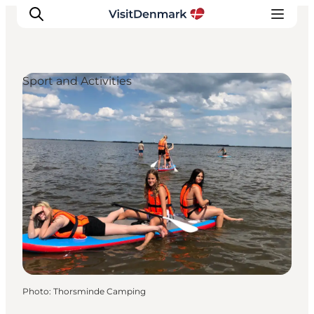
Sport and Activities
Inspirations
Destinations
Quoi faire
Hébergements
Planifiez votre voyage
Photo
:
Thorsminde Camping