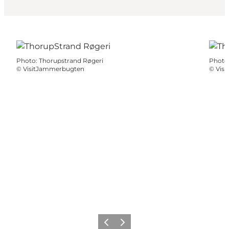
Photo
:
Thorupstrand Røgeri
Photo
©
VisitJammerbugten
©
Vis
Précédent
Suivant