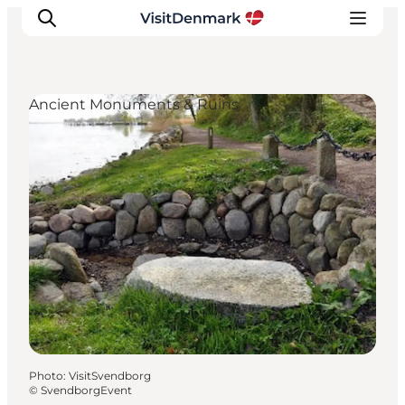
Ancient Monuments & Ruins
Inspirations
Destinations
Quoi faire
Hébergements
Planifiez votre voyage
Photo
:
VisitSvendborg
©
SvendborgEvent