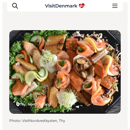
Local Specialties
Inspirations
Destinations
Quoi faire
Hébergements
Planifiez votre voyage
Thy, North Jutland
Photo
:
VisitNordvestkysten, Thy