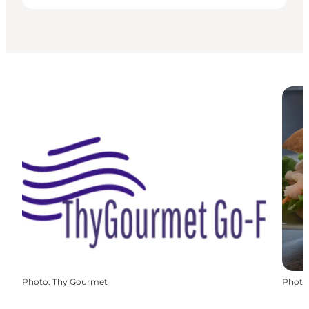
Photo
:
Thy Gourmet
Photo