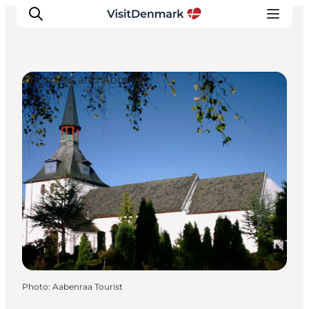
Churches and Abbeys
Inspirations
Destinations
Quoi faire
Hébergements
Planifiez votre voyage
Photo
:
Aabenraa Tourist