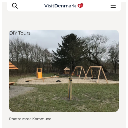
DIY Tours
Inspirations
Destinations
Quoi faire
Hébergements
Planifiez votre voyage
Photo
:
Varde Kommune