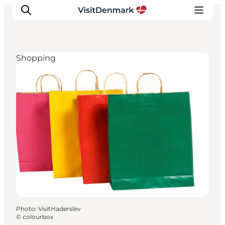
Shopping
Inspirations
Destinations
Quoi faire
Hébergements
Planifiez votre voyage
Photo
:
VisitHaderslev
©
colourbox