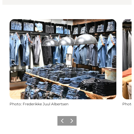
Photo
:
Frederikke Juul Albertsen
Photo
Précédent
Suivant