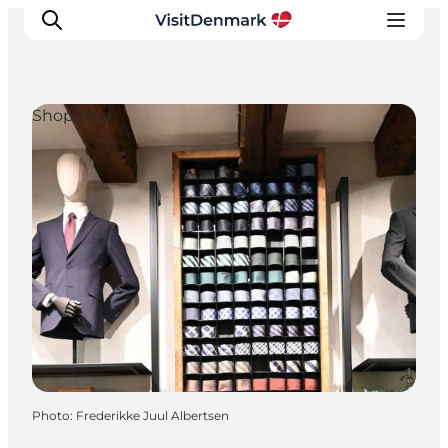
Shopping
Inspirations
Destinations
Quoi faire
Hébergements
Planifiez votre voyage
Photo
:
Frederikke Juul Albertsen