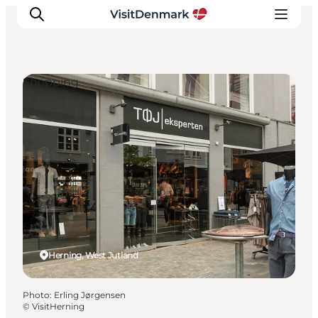
Shopping
Inspirations
Destinations
Quoi faire
Hébergements
Planifiez votre voyage
Herning, West Jutland
Photo
:
Erling Jørgensen
©
VisitHerning