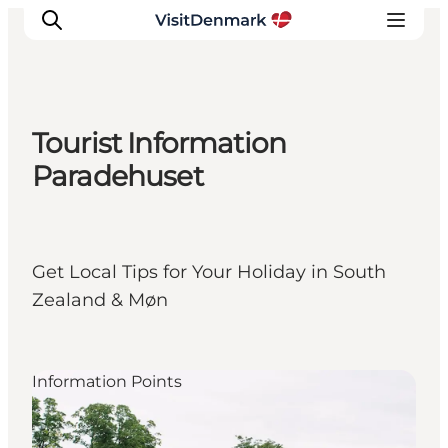
Tourist Information
Inspirations
Paradehuset
Destinations
Quoi faire
Hébergements
Get Local Tips for Your Holiday in South
Planifiez votre voyage
Zealand & Møn
Information Points