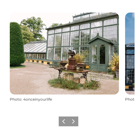
Photo
:
4onceinyourlife
Photo
Précédent
Suivant