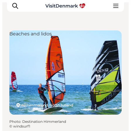
Beaches and lidos
Inspirations
Destinations
Quoi faire
Hébergements
Planifiez votre voyage
Vesthimmerland, North Jutland
Photo
:
Destination Himmerland
©
windsurf1