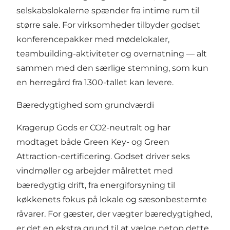
selskabslokalerne spænder fra intime rum til
større sale. For virksomheder tilbyder godset
konferencepakker med mødelokaler,
teambuilding-aktiviteter og overnatning — alt
sammen med den særlige stemning, som kun
en herregård fra 1300-tallet kan levere.
Bæredygtighed som grundværdi
Kragerup Gods er CO2-neutralt og har
modtaget både Green Key- og Green
Attraction-certificering. Godset driver seks
vindmøller og arbejder målrettet med
bæredygtig drift, fra energiforsyning til
køkkenets fokus på lokale og sæsonbestemte
råvarer. For gæster, der vægter bæredygtighed,
er det en ekstra grund til at vælge netop dette