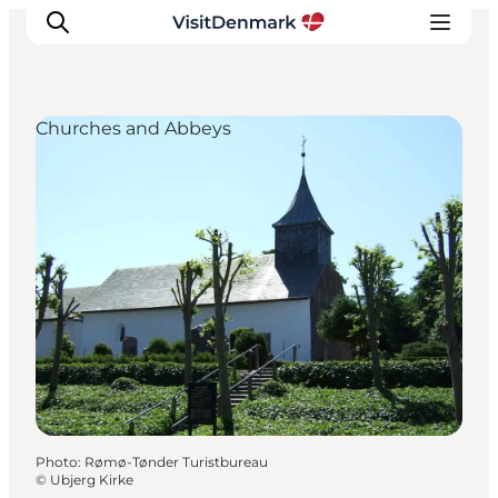
Churches and Abbeys
Inspirations
Destinations
Quoi faire
Hébergements
Planifiez votre voyage
Photo
:
Rømø-Tønder Turistbureau
©
Ubjerg Kirke