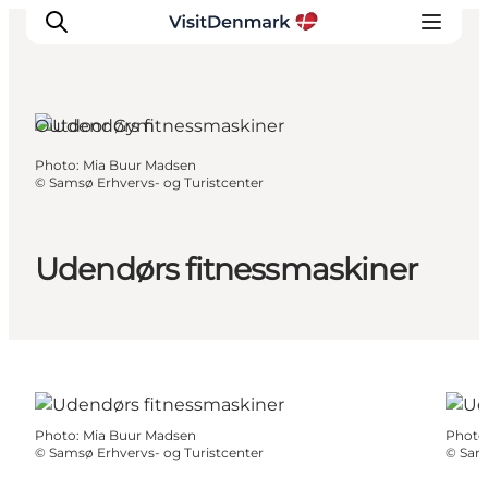
Outdoor Gym
Photo
:
Mia Buur Madsen
Inspirations
©
Samsø Erhvervs- og Turistcenter
Destinations
Quoi faire
Udendørs fitnessmaskiner
Hébergements
Planifiez votre voyage
Photo
:
Mia Buur Madsen
Photo
©
Samsø Erhvervs- og Turistcenter
©
Sams