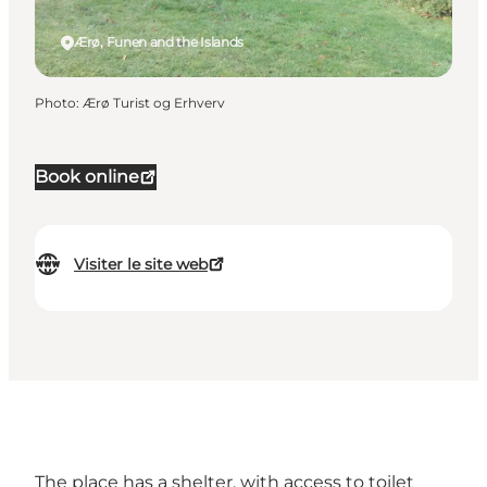
Ærø, Funen and the Islands
Photo
:
Ærø Turist og Erhverv
Book online
Visiter le site web
The place has a shelter, with access to toilet