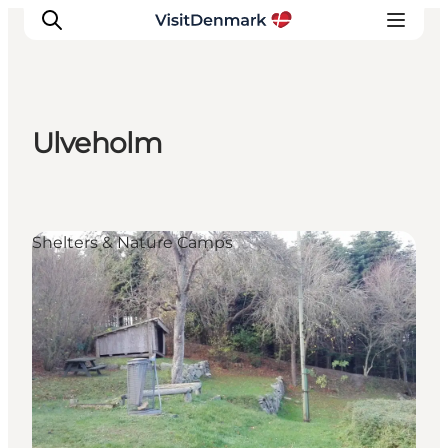
Ulveholm
Inspirations
Destinations
Quoi faire
Shelters & Nature Camps
Hébergements
Planifiez votre voyage