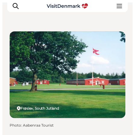
Museums
Inspirations
Destinations
Quoi faire
Hébergements
Planifiez votre voyage
Frøslev, South Jutland
Photo
:
Aabenraa Tourist