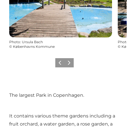
Photo
:
Ursula Bach
Photo
©
Københavns Kommune
©
Køb
Précédent
Suivant
The largest Park in Copenhagen.
It contains various theme gardens including a
fruit orchard, a water garden, a rose garden, a