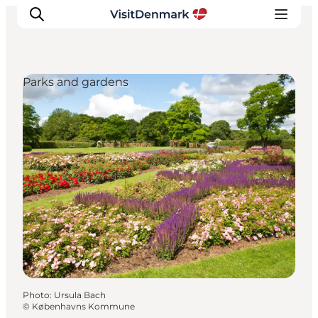
Parks and gardens
Inspirations
Destinations
Quoi faire
Hébergements
Planifiez votre voyage
Photo
:
Ursula Bach
©
Københavns Kommune