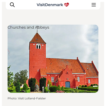
Churches and Abbeys
Inspirations
Destinations
Quoi faire
Hébergements
Planifiez votre voyage
Photo
:
Visit Lolland-Falster