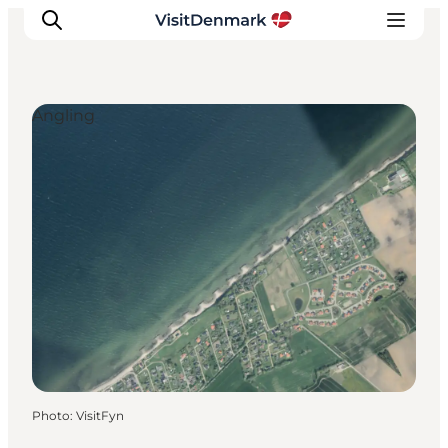
Angling
Inspirations
Destinations
Quoi faire
Hébergements
Planifiez votre voyage
Photo
:
VisitFyn