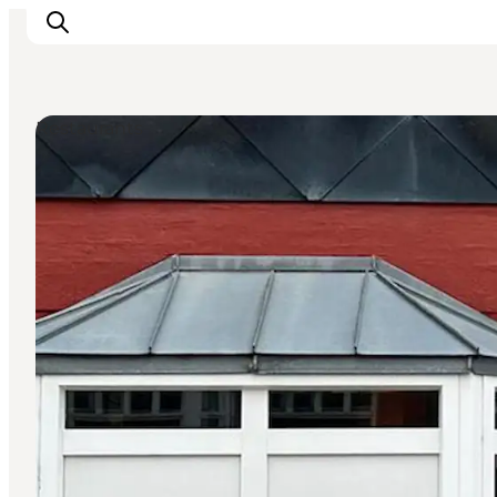
Restaurants
Inspirations
Destinations
Quoi faire
Hébergements
Planifiez votre voyage