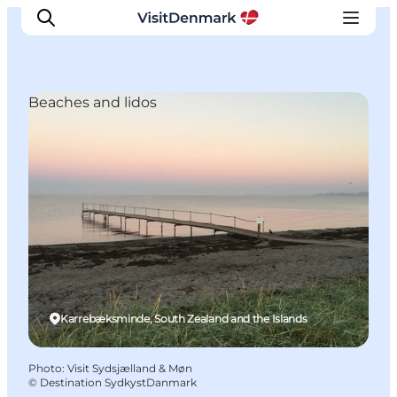
Beaches and lidos
Inspirations
Destinations
Quoi faire
Hébergements
Planifiez votre voyage
Karrebæksminde, South Zealand and the Islands
Photo
:
Visit Sydsjælland & Møn
©
Destination SydkystDanmark