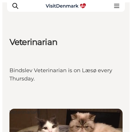
Veterinarian
Inspirations
Destinations
Quoi faire
Bindslev Veterinarian is on Læsø every
Hébergements
Thursday.
Planifiez votre voyage
Veterinarians