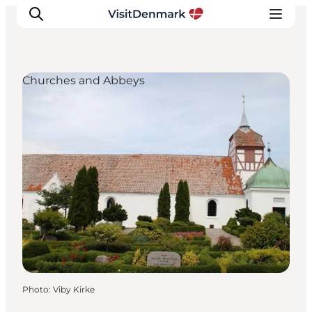
Churches and Abbeys
Inspirations
Destinations
Quoi faire
Hébergements
Planifiez votre voyage
Photo
:
Viby Kirke