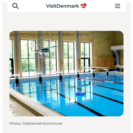
Swimming pools and water parks
Inspirations
Destinations
Quoi faire
Hébergements
Planifiez votre voyage
Photo
:
Odsherred Kommune