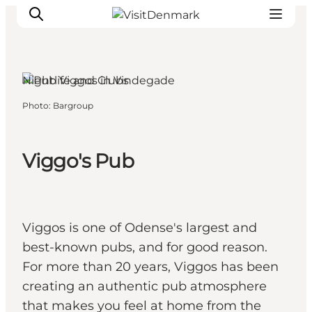
Nightlife and Clubs
Photo
:
Bargroup
Inspirations
Destinations
Quoi faire
Viggo's Pub
Hébergements
Planifiez votre voyage
Viggos is one of Odense's largest and
best-known pubs, and for good reason.
For more than 20 years, Viggos has been
creating an authentic pub atmosphere
that makes you feel at home from the