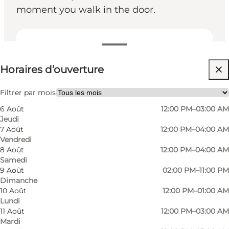
moment you walk in the door.
Voir les horaires d’ouverture
Horaires d’ouverture
Visiter le site web
Friends, My partner
Filtrer par mois
6 Août
12:00 PM–03:00 AM
Jeudi
7 Août
12:00 PM–04:00 AM
Vendredi
8 Août
12:00 PM–04:00 AM
Samedi
9 Août
02:00 PM–11:00 PM
Dimanche
Viggos consists of three floors, Ølhunden,
10 Août
12:00 PM–01:00 AM
Lundi
Viggo's and Ølkælderen (The Beer Cellar), with a
11 Août
12:00 PM–03:00 AM
smoking room. The decor at Viggos is
Mardi