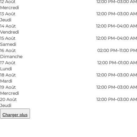
permeated with wooden furniture and beer
12 Août
12:00 PM–03:00 AM
Mercredi
mugs on the ceiling, which belong to the
13 Août
12:00 PM–03:00 AM
guests who have "drunk the date", which we
Jeudi
14 Août
12:00 PM–04:00 AM
think contributes to a cosy atmosphere.
Vendredi
At Viggos, there is a wide selection of drinks to
15 Août
12:00 PM–04:00 AM
suit all tastes, whether you prefer beer, cider or
Samedi
16 Août
02:00 PM–11:00 PM
just want to enjoy a cup of coffee or soft drink.
Dimanche
17 Août
12:00 PM–01:00 AM
Tuesday quiz
Lundi
18 Août
12:00 PM–03:00 AM
Every Tuesday there's a quiz from 8-10pm,
Mardi
19 Août
12:00 PM–03:00 AM
where you can compete in teams in all sorts of
Mercredi
categories that vary from week to week.
20 Août
12:00 PM–03:00 AM
Jeudi
Charger plus
Facebook
Instagram