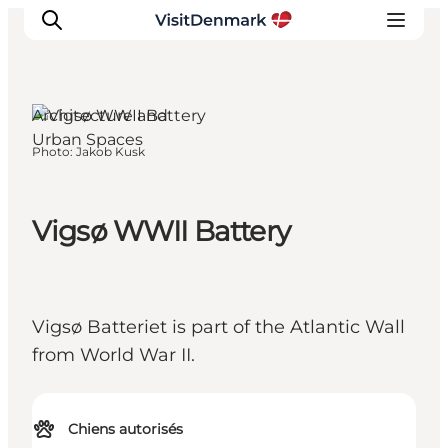
Architecture and
Urban Spaces
Photo
:
Jakob Kusk
Inspirations
Destinations
Quoi faire
Vigsø WWII Battery
Hébergements
Planifiez votre voyage
Vigsø Batteriet is part of the Atlantic Wall
from World War II.
Chiens autorisés