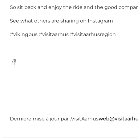
So sit back and enjoy the ride and the good compa
See what others are sharing on Instagram
#vikingbus
#visitaarhus
#visitaarhusregion
Facebook
Dernière mise à jour par :
VisitAarhus
web@visitaarh