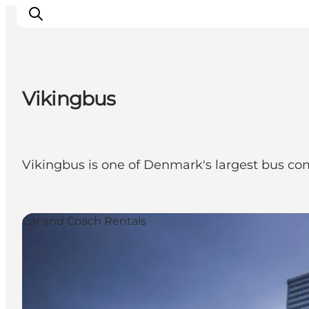
Vikingbus
Inspirations
Destinations
Quoi faire
Vikingbus is one of Denmark's largest bus com
Hébergements
Planifiez votre voyage
Car and Coach Rentals