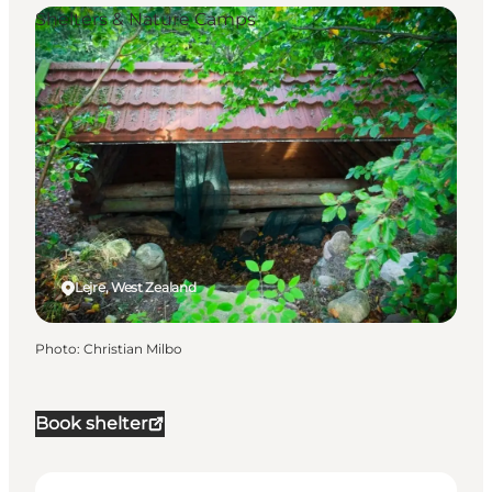
Shelters & Nature Camps
Lejre, West Zealand
Photo
:
Christian Milbo
Book shelter