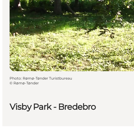
Photo
:
Rømø-Tønder Turistbureau
©
Rømø-Tønder
Visby Park - Bredebro