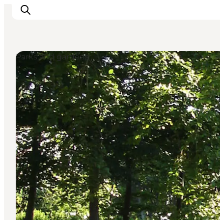
Parks and gardens
Inspirations
Destinations
Quoi faire
Hébergements
Planifiez votre voyage