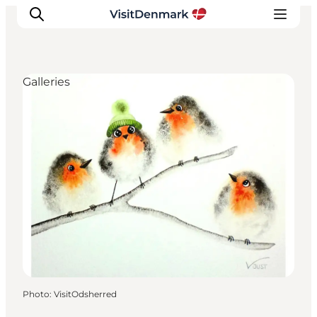
Galleries
Inspirations
Destinations
Quoi faire
Hébergements
Planifiez votre voyage
Photo
:
VisitOdsherred