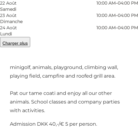
22 Août
10:00 AM–04:00 PM
Précédent
Suivant
Samedi
23 Août
10:00 AM–04:00 PM
Dimanche
24 Août
10:00 AM–04:00 PM
Lundi
A great place for kids.
Charger plus
Petanque, trampoline, table tennis, Mobilus,
minigolf, animals, playground, climbing wall,
playing field, campfire and roofed grill area.
Pat our tame coati and enjoy all our other
animals. School classes and company parties
with activities.
Admission DKK 40,-/€ 5 per person.