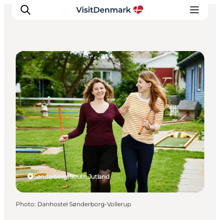
Sport and Activities
Inspirations
Destinations
Quoi faire
Hébergements
Planifiez votre voyage
Sønderborg, South Jutland
Photo
:
Danhostel Sønderborg-Vollerup