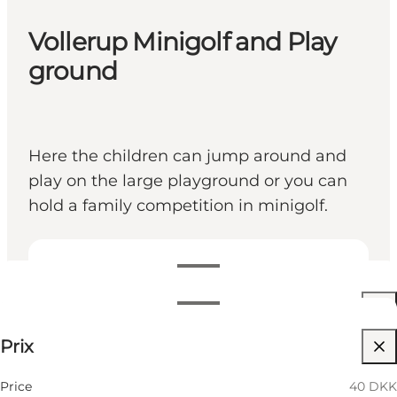
Vollerup Minigolf and Play
ground
Here the children can jump around and
play on the large playground or you can
hold a family competition in minigolf.
Voir les horaires d’ouverture
Horaires d’ouverture
40 DKK
Prix
Visiter le site web
Filtrer par mois
10 Août
10:00 AM–04:00 PM
Children, Friends, My partner
Price
40 DKK
Lundi