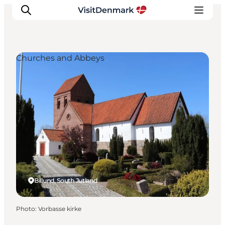
Churches and Abbeys
Inspirations
Destinations
Quoi faire
Hébergements
Planifiez votre voyage
Billund, South Jutland
Photo
:
Vorbasse kirke