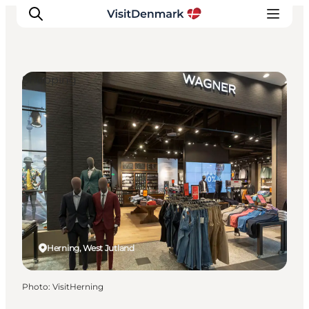
Shopping
Inspirations
Destinations
Quoi faire
Hébergements
Planifiez votre voyage
Herning, West Jutland
Photo
:
VisitHerning