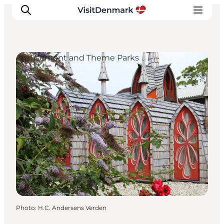
Amusement and Theme Parks
Inspirations
Destinations
Quoi faire
Hébergements
Planifiez votre voyage
Photo
:
H.C. Andersens Verden