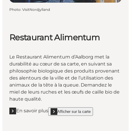
Photo
:
VisitNordjylland
Restaurant Alimentum
Le
Restaurant Alimentum
d’Aalborg met la
durabilité au cœur de sa carte, en suivant sa
philosophie biologique des produits provenant
des alentours de la ville et de l’utilisation des
animaux de la tête à la queue. Demandez le
miel de leurs ruches et les œufs de caille bio de
haute qualité.
En savoir plus
Afficher sur la carte
En savoir plus "Restaurant Alimentum"
show Restaurant Alimentum on_map