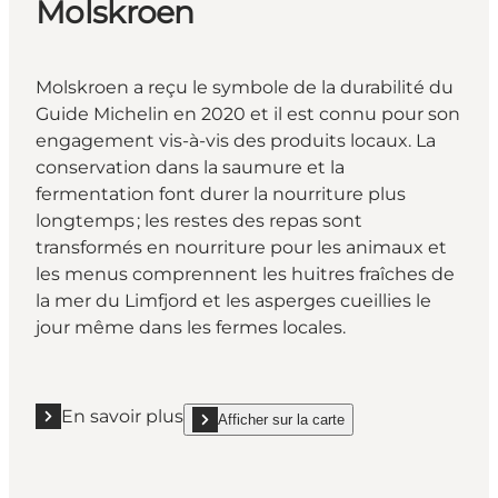
Molskroen
Molskroen
a reçu le symbole de la durabilité du
Guide Michelin en 2020 et il est connu pour son
engagement vis-à-vis des produits locaux. La
conservation dans la saumure et la
fermentation font durer la nourriture plus
longtemps ; les restes des repas sont
transformés en nourriture pour les animaux et
les menus comprennent les huitres fraîches de
la mer du Limfjord et les asperges cueillies le
jour même dans les fermes locales.
En savoir plus
Afficher sur la carte
En savoir plus "Molskroen"
show Molskroen on_map