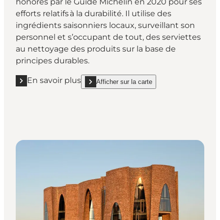
honorés par le Guide Michelin en 2020 pour ses
efforts relatifs à la durabilité. Il utilise des
ingrédients saisonniers locaux, surveillant son
personnel et s’occupant de tout, des serviettes
au nettoyage des produits sur la base de
principes durables.
En savoir plus
Afficher sur la carte
En savoir plus "Restaurant Hærværk"
show Restaurant Hærværk on_map