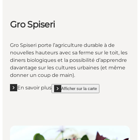
Gro Spiseri
Gro Spiseri
porte l’agriculture durable à de
nouvelles hauteurs avec sa ferme sur le toit, les
diners biologiques et la possibilité d’apprendre
davantage sur les cultures urbaines (et même
donner un coup de main).
En savoir plus
Afficher sur la carte
En savoir plus "Gro Spiseri"
show Gro Spiseri on_map