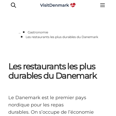
■
…
Gastronomie
■
Les restaurants les plus durables du Danemark
Inspirations
Destinations
Quoi faire
Les restaurants les plus
Hébergements
Planifiez votre voyage
durables du Danemark
Le Danemark est le premier pays
nordique pour les repas
durables. On s’occupe de l’économie