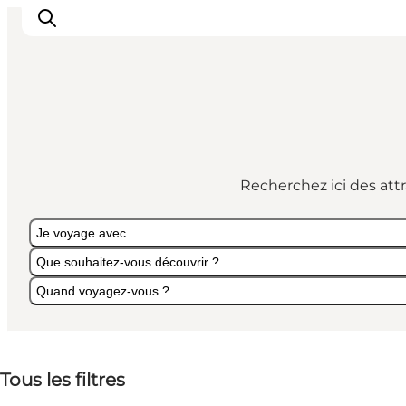
Inspirations
Destinations
Recherchez ici des att
Quoi faire
Hébergements
Je voyage avec …
Planifiez votre voyage
Que souhaitez-vous découvrir ?
Quand voyagez-vous ?
Je voyage avec …
Que souhaitez-vous découvrir ?
Quand voyagez-vous ?
Tous les filtres