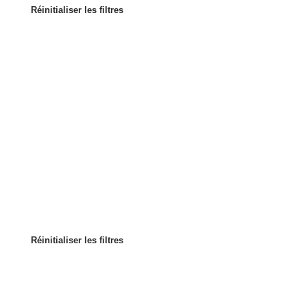
Réinitialiser les filtres
Les plus populaires
Trier par
:
Réinitialiser les filtres
Réinitialiser les filtres
Réinitialiser les filtres