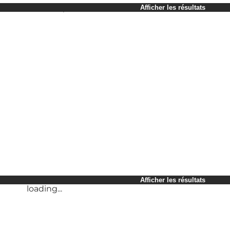
Sélectionner une période
Afficher les résultats
Children
Myself
My partner
My business
loading...
Friends
Afficher les résultats
loading...
Afficher les résultats
loading...
Afficher les résultats
loading...