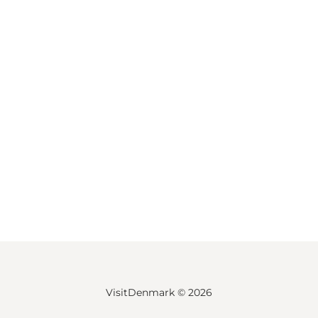
VisitDenmark ©
2026