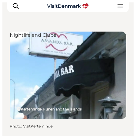
Nightlife and Clubs
Inspirations
Destinations
Quoi faire
Hébergements
Planifiez votre voyage
Kerteminde, Funen and the Islands
Photo
:
VisitKerteminde