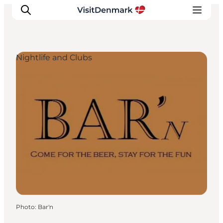
Nightlife and Clubs
Inspirations
Destinations
Quoi faire
Hébergements
Planifiez votre voyage
Photo
:
Bar'n