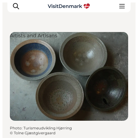
Artists and Artisans
Inspirations
Destinations
Quoi faire
Hébergements
Planifiez votre voyage
Photo
:
Turismeudvikling Hjørring
©
Tolne Gjæstgivergaard