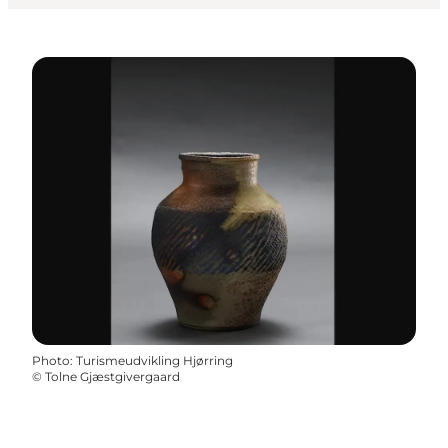
Photo
:
Turismeudvikling Hjørring
©
Tolne Gjæstgivergaard