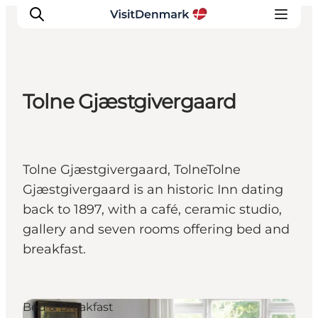
Tolne Gjæstgivergaard
Inspirations
Destinations
Quoi faire
Tolne Gjæstgivergaard, TolneTolne
Hébergements
Gjæstgivergaard is an historic Inn dating
Planifiez votre voyage
back to 1897, with a café, ceramic studio,
gallery and seven rooms offering bed and
breakfast.
Bed & Breakfast