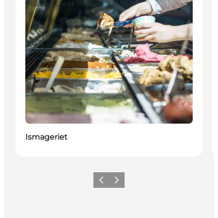
Places to eat
Ismageriet
Précédent
Suivant