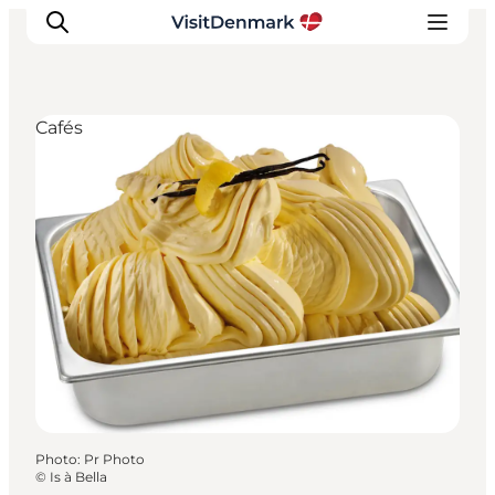
Cafés
Inspirations
Destinations
Quoi faire
Hébergements
Planifiez votre voyage
Photo
:
Pr Photo
©
Is à Bella