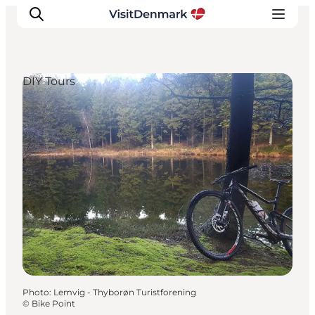
DIY Tours
Inspirations
Destinations
Quoi faire
Hébergements
Planifiez votre voyage
Photo
:
Lemvig - Thyborøn Turistforening
©
Bike Point