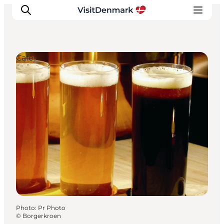
Cafés
Inspirations
Destinations
Quoi faire
Hébergements
Planifiez votre voyage
Photo
:
Pr Photo
©
Borgerkroen