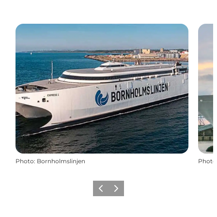
Photo
:
Bornholmslinjen
Photo
Précédent
Suivant