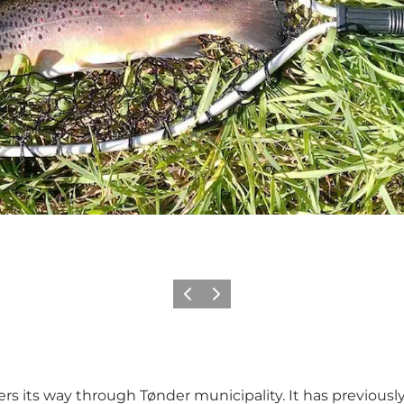
Précédent
Suivant
rs its way through Tønder municipality. It has previousl