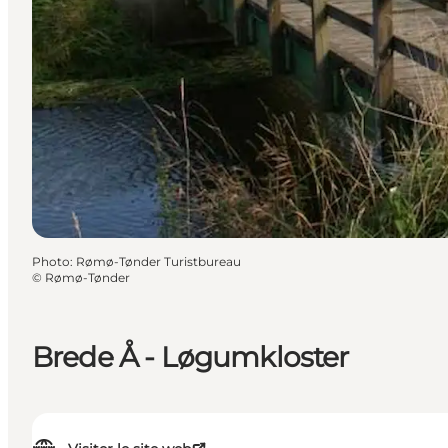
Photo
:
Rømø-Tønder Turistbureau
©
Rømø-Tønder
Brede Å - Løgumkloster