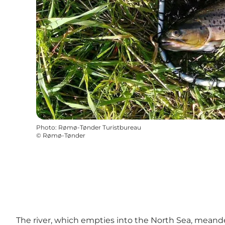
Photo
:
Rømø-Tønder Turistbureau
©
Rømø-Tønder
The river, which empties into the North Sea, meande