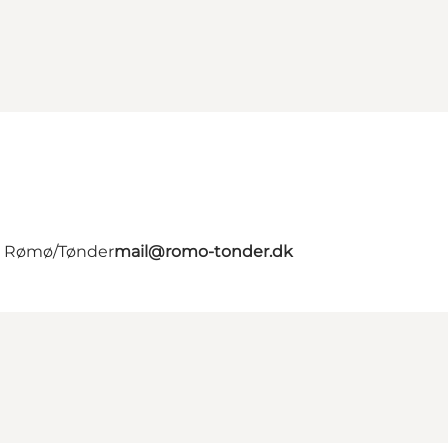
 - Rømø/Tønder
mail@romo-tonder.dk