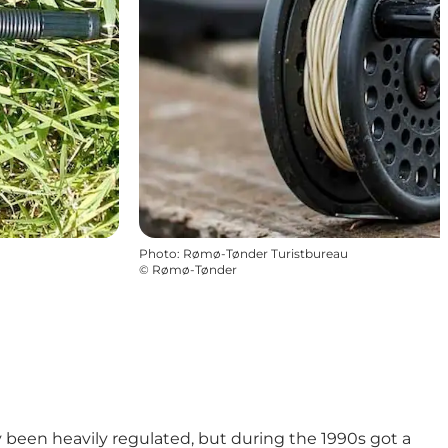
Photo
:
Rømø-Tønder Turistbureau
©
Rømø-Tønder
y been heavily regulated, but during the 1990s got a