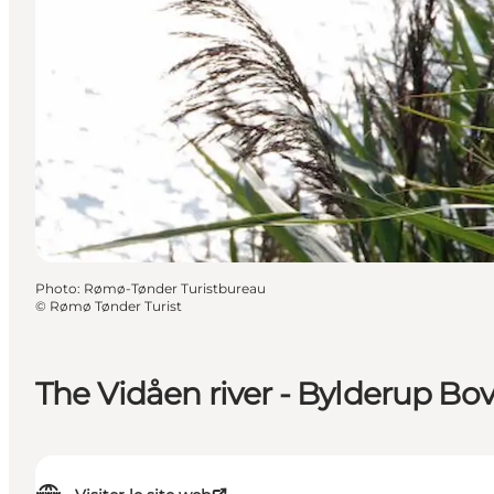
Photo
:
Rømø-Tønder Turistbureau
©
Rømø Tønder Turist
The Vidåen river - Bylderup Bo