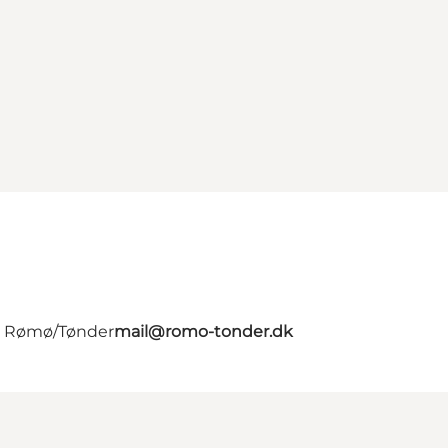
 - Rømø/Tønder
mail@romo-tonder.dk