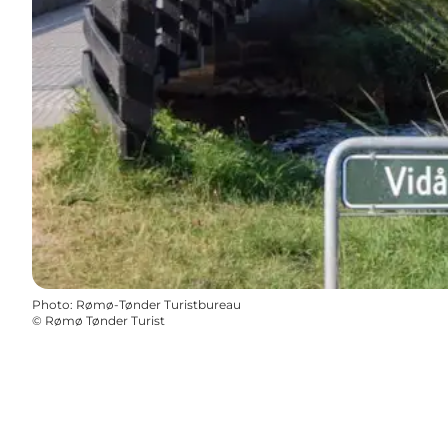
Photo
:
Rømø-Tønder Turistbureau
©
Rømø Tønder Turist