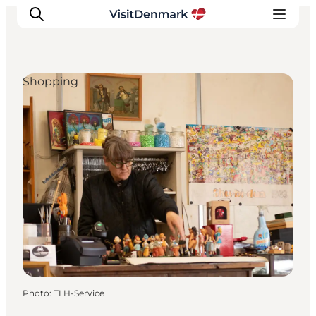
Shopping
Inspirations
Destinations
Quoi faire
Hébergements
Planifiez votre voyage
Photo
:
TLH-Service