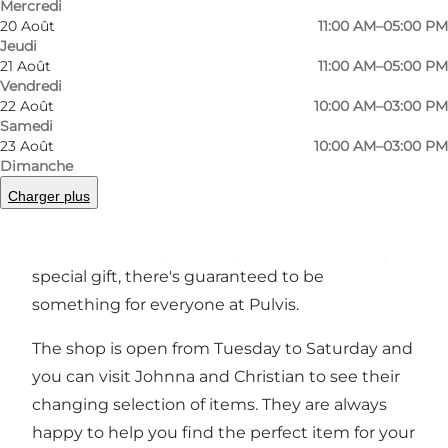
Précédent
Suivant
Mercredi
20 Août
11:00 AM–05:00 PM
Jeudi
21 Août
11:00 AM–05:00 PM
Vendredi
22 Août
10:00 AM–03:00 PM
Owned by Johnna and Christian Gøttsch
Samedi
Hansen, also known as Mr and Mrs Hansen, the
23 Août
10:00 AM–03:00 PM
shop offers a wide selection of second-hand
Dimanche
furniture, porcelain, curios, collectables,
Charger plus
antiques and design. Whether you're looking
for a statement piece for your home or a very
special gift, there's guaranteed to be
something for everyone at Pulvis.
The shop is open from Tuesday to Saturday and
you can visit Johnna and Christian to see their
changing selection of items. They are always
happy to help you find the perfect item for your