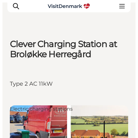
Clever Charging Station at
Inspirations
Broløkke Herregård
Destinations
Quoi faire
Hébergements
Type 2 AC 11kW
Planifiez votre voyage
Electric charging stations