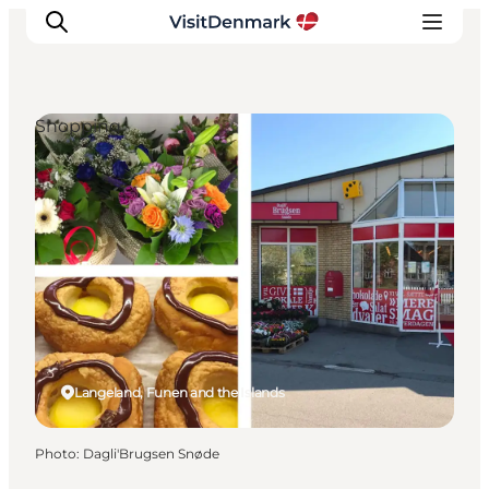
Shopping
Inspirations
Destinations
Quoi faire
Hébergements
Planifiez votre voyage
Langeland, Funen and the Islands
Photo
:
Dagli'Brugsen Snøde