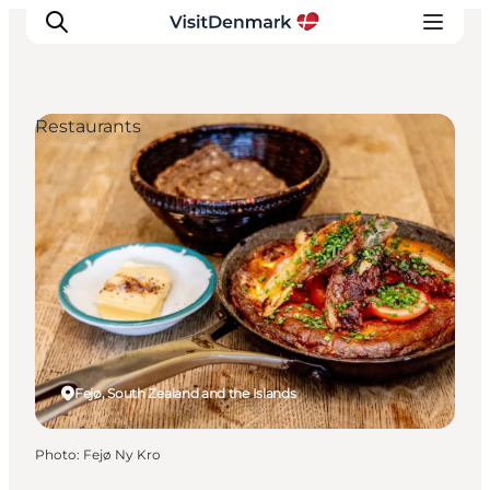
Restaurants
Inspirations
Destinations
Quoi faire
Hébergements
Planifiez votre voyage
Fejø, South Zealand and the Islands
Photo
:
Fejø Ny Kro